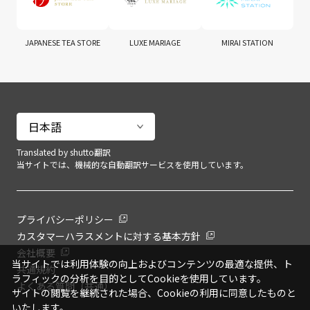
JAPANESE TEA STORE
LUXE MARIAGE
MIRAI STATION
Translated by shutto翻訳
当サイトでは、機械的な自動翻訳サービスを使用しています。
プライバシーポリシー
カスタマーハラスメントに対する基本方針
会社概要
当サイトでは利用体験の向上およびコンテンツの最適な提供、ト
共通規約
ラフィックの分析を目的としてCookieを使用しています。
よくある質問（共通）
サイトの閲覧を継続された場合、Cookieの利用に同意したものと
いたします。