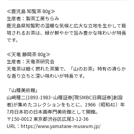
≪鹿児島 知覧茶 80g≫
生産者：製茶工房ちらみ
鹿児島県知覧町の温暖な気候と広大な立地を生かして栽
培されるお茶は、緑が鮮やかで旨み豊かな味わいが特長
です。
≪天竜 静岡茶 80g≫
生産者：天竜茶研究会
天竜茶は細く撚れた茶葉で、「山のお茶」特有の清らか
な香り立ちと深い味わいが特長です。
「山種美術館」
山﨑種二(1893-1983･山種証券[現SMBC日興証券]創設
者)が集めたコレクションをもとに、1966（昭和41）年
7月日本初の日本画専門美術館として開館。
〒150-0012 東京都渋谷区広尾3-12-36
URL：https://www.yamatane-museum.jp/