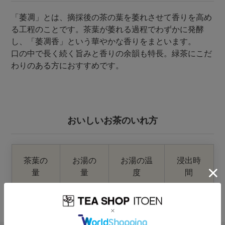
「萎凋」とは、摘採後の茶の葉を萎れさせて香りを高め
る工程のことです。茶葉が萎れる過程でわずかに発酵
し、「萎凋香」という華やかな香りをまといます。
口の中で長く続く旨みと香りの余韻も特長。緑茶にこだ
わりのある方におすすめです。
おいしいお茶のいれ方
茶葉の
お湯の
お湯の温
浸出時
量
量
度
間
4g
200ml
約80℃
40秒