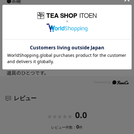
●茶碗
美濃焼の茶碗です。 鎌倉時代、中国浙江省の天目山で学
んだ僧侶が持ち帰った黒釉の茶碗が「天目(てんもく)」
と呼ばれるようになりました。 主に黒色や茶褐色の釉
薬が施されていることが特長です。
・サイズ：Φ100×H70mm
・食洗器可
●茶筅
野点茶筅。80本立。茶筅は、抹茶を点てる際に用いる茶
道具のひとつです。
レビュー
0.0
0
レビュー件数：
件