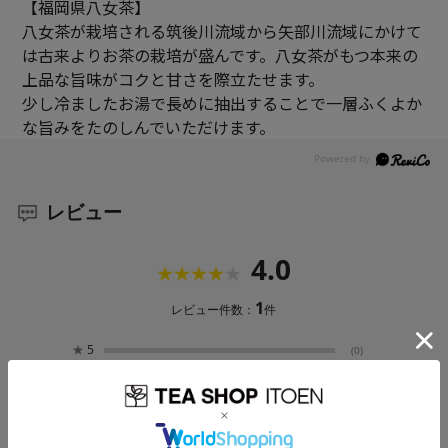
【福岡県八女茶】
八女茶が栽培される筑後川流域から矢部川流域にかけて
は古来よりお茶の栽培が盛んです。八女茶がもつ本来の
上品な旨味がコクと甘さを際立たせます。
少し冷ましたお湯で長めに抽出することで一層ふくよか
な旨みをたのしんでいただけます。
レビュー
4.0
1
レビュー件数：
件
★
5
(0)
★
4
(1)
★
3
(0)
★
2
(0)