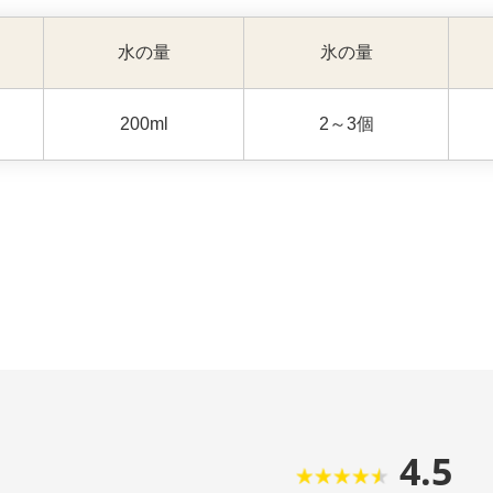
水の量
氷の量
200ml
2～3個
4.5