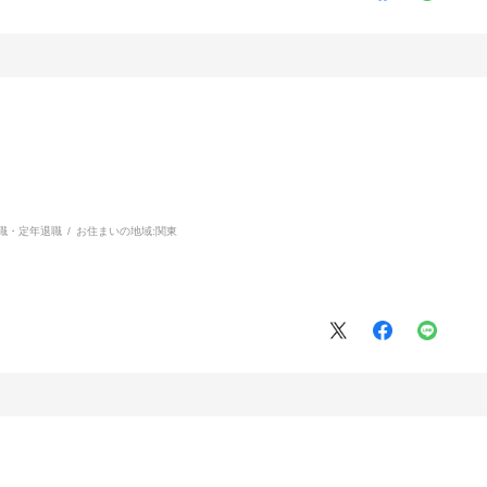
職・定年退職
お住まいの地域:
関東