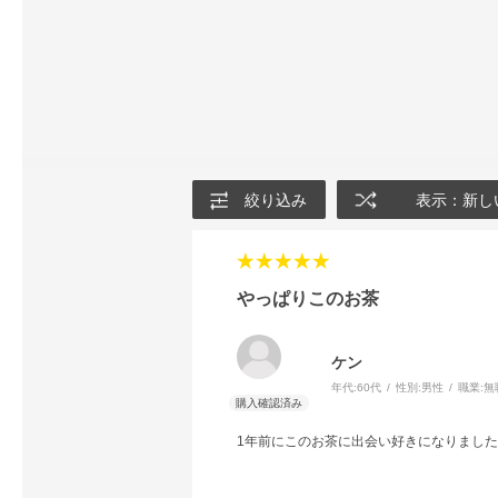
絞り込み
表示：新し
やっぱりこのお茶
ケン
年代:
60代
性別:
男性
職業:
無
1年前にこのお茶に出会い好きになりまし