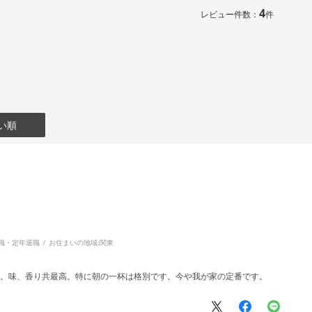
4
レビュー件数：
件
い順
職・定年退職
お住まいの地域:
関東
た。味、香り共最高。特に朝の一杯は格別です。今や我が家の定番です。