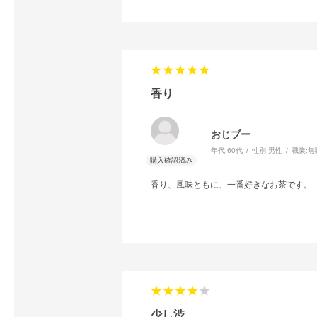
香り
おじブー
年代:
60代
性別:
男性
職業:
無
香り、風味ともに、一番好きなお茶です。
少し渋