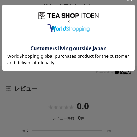
冷たいお茶をたのしむ
茶葉の量
水の量
氷の量
浸出時間
9g
180ml
2～3個
約3分
レビュー
0.0
0
レビュー件数：
件
★
5
(0)