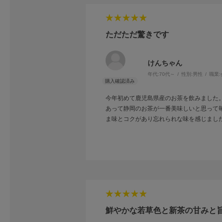
ただただ驚きです
けんちゃん
年代:
70代～
性別:
男性
職業:
今年初めて鹿児島県産のお茶を飲みました
あって静岡のお茶が一番美味しいと思って
ま味とコクがあり忘れられな味を感じまし
鮮やかな若草色と新茶の甘みと