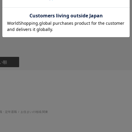
4.7
37
レビュー件数：
件
い順
職・定年退職
お住まいの地域:
関東