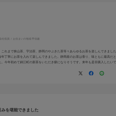
会社役員
お住まいの地域:
甲信越
。これまで狭山茶、宇治茶、静岡のやぶきた茶等々あらゆるお茶を楽しんできまし
毎年丁寧にお茶を入れて楽しんできました。静岡産のお茶は香り、味ともに最高だ
た。今年初めて錦江町の新茶をいただき癖になりそうです。来年も是非購入したい
旨みを堪能できました