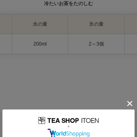
冷たいお茶をたのしむ
水の量
氷の量
200ml
2～3個