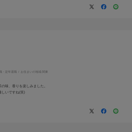
職・定年退職
お住まいの地域:
関東
茶の味、香りを楽しみました。
しいですね(笑)
。