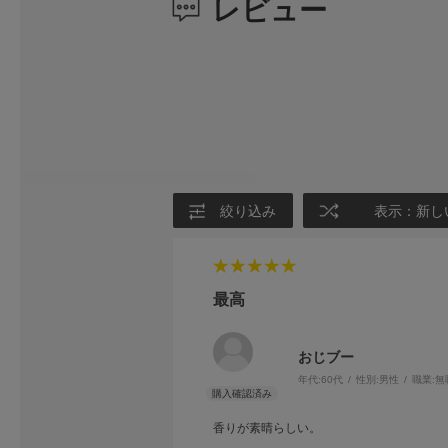
レビュー
絞り込み
表示：新し
最高
おじブー
年代:
60代
性別:
男性
職業:
無
香りが素晴らしい。