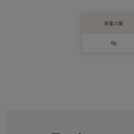
茶葉の量
6g