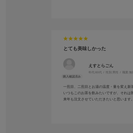
とても美味しかった
えすとらごん
年代:
60代
性別:
男性
職業:
無
一煎目、二煎目とお湯の温度・量を変え新
いつもこのお茶を飲みたいですが、それは難
来年も注文させていただきたいと思います