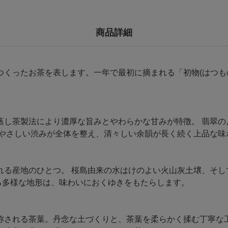
商品詳細
つくったお茶を表します。一年で最初に摘まれる「初物(はつも
し茶製法により濃厚な旨みとやわらかな甘みが特徴。 翡翠の
いやさしい渋みが全体を整え、清々しい余韻が長く続く上品な味
れる産地のひとつ。 桜島由来の水はけのよい火山灰土壌、そし
がる多様な地形は、味わいにおくゆきをもたらします。
称される茶葉。丹念な土づくりと、茶葉を柔らかく揉む丁寧な工