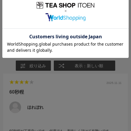
1
レビュー件数：
件
★
5
(0)
★
4
(1)
★
3
(0)
★
2
(0)
★
1
(0)
絞り込み
表示：新しい順
2025.11.11
60秒程
ほれぼれ