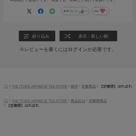
60秒程が丁度良いです。 何度でも、美味しく頂けて有難いです。
参考になった
0
Like!
0
絞り込み
表示：新しい順
※レビューを書くには
ログイン
が必要です。
THE ITOEN JAPANESE TEA STORE
緑茶
定番商品
【定期便】ほれぼれ
THE ITOEN JAPANESE TEA STORE
商品区分
定期便商品
【定期便】ほれぼれ