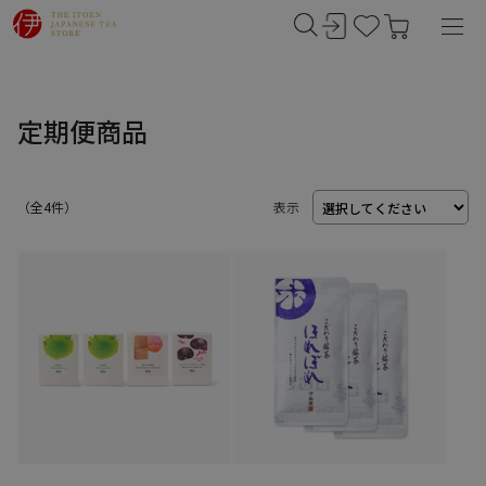
定期便商品
（
4
件）
表示