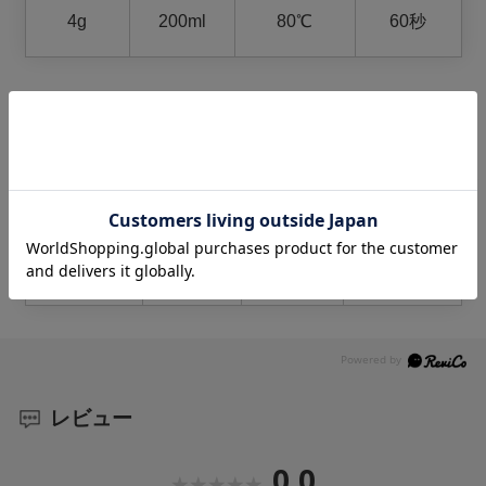
4g
200ml
80℃
60秒
冷たいお茶をたのしむ
茶葉の量
水の量
氷の量
浸出時間
6g
200ml
2～3個
3分
レビュー
0.0