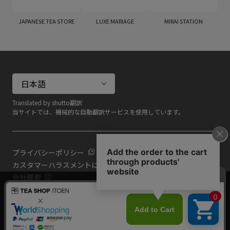
JAPANESE TEA STORE
LUXE MARIAGE
MIRAI STATION
Translated by shutto翻訳
当サイトでは、機械的な自動翻訳サービスを使用しています。
プライバシーポリシー
カスタマーハラスメントに対する基本方針
会社概要
当サイトでは利用体験の向上およびコンテンツの最適な提供、ト
共通規約
ラフィックの分析を目的としてCookieを使用しています。
よくある質問（共通）
サイトの閲覧を継続された場合、Cookieの利用に同意したものと
いたします。
詳細については
プライバシーポリシー
をご確認ください。