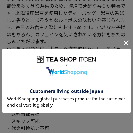
部分を多く含む茶葉のため、濃厚で芳醇な香りが特長で
す。北海道産黒豆を使用したティーバッグ。黒豆の香ば
しい香りと、まろやかなルイボスの味わいを感じられま
す。毎日のお食事の際にもおすすめです。 小さなお子様
はもちろん、カフェインを気にされている方にもおたの
しみいただけます。
※こちらの商品は「大豆」を含む原料を使用していま
す。
定期便について
毎月20日頃に自動的に商品をお届けするサービスです。
クロネコゆうパケットまたはネコポスにてポストにお届
け。受け取りの手間がありません。
・送料当社負担
・スキップ可能
・代金引換払い不可