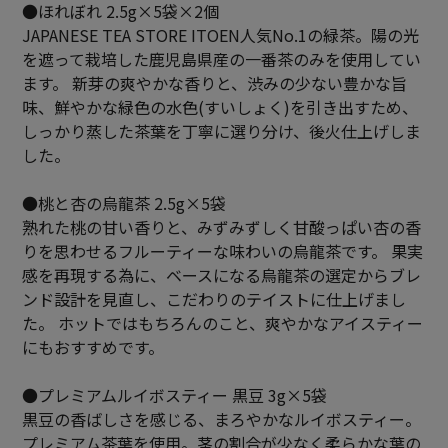
●ほれぼれ 2.5g×5袋×2個
JAPANESE TEA STORE ITOEN人気No.1の緑茶。陽の光
を遮って栽培した鹿児島県産の一番茶のみを使用してい
ます。 新芽の爽やかな香りと、渋みの少ない豊かな旨
味、鮮やかな緑色の水色(すいしょく)を引き出すため、
しっかり蒸した茶葉を丁寧に選り分け、後火仕上げしま
した。
●桃と杏の烏龍茶 2.5g×5袋
熟れた桃の甘い香りと、みずみずしく甘酸っぱい杏の香
りを思わせるフルーティーな味わいの烏龍茶です。 果実
感を再現する為に、ベースになる烏龍茶の選定からブレ
ンド設計を見直し、こだわりのテイストに仕上げまし
た。 ホットではもちろんのこと、爽やかなアイスティー
にもおすすめです。
●プレミアムルイボスティー 黒豆 3g×5袋
黒豆の香ばしさを感じる、まろやかなルイボスティー。
プレミアム茶葉を使用。茎の割合が少なく柔らかな葉の