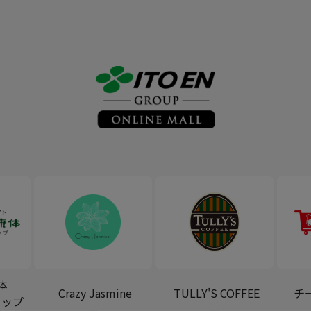
体
Crazy Jasmine
TULLY'S COFFEE
チ
ョップ