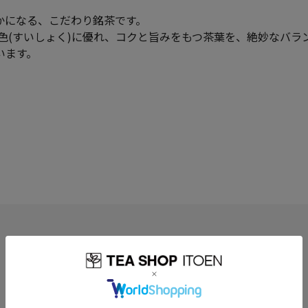
かになる、こだわり銘茶です。
色(すいしょく)に優れ、コクと旨みをもつ茶葉を、絶妙なバラ
います。
0.0
0
レビュー件数：
件