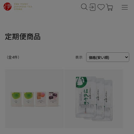
定期便商品
（
4
件）
表示