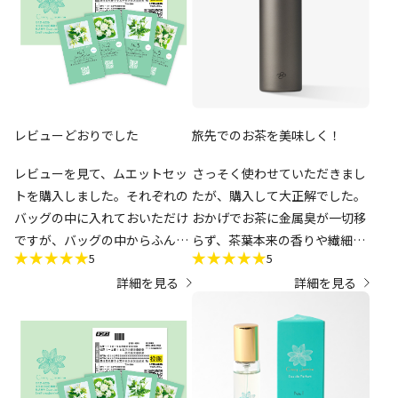
つつ開封したらそれもそのは
ず、ムエットが透明なスリーブ
に差し込まれているだけだった
という。
体温を優に超える気温の中を配
送されていた訳ですので、その
レビューどおりでした
旅先でのお茶を美味しく！
過程でオイルも香水も少なくな
い量が揮発していると思われま
レビューを見て、ムエットセッ
さっそく使わせていただきまし
す。それぞれの香りも多少は混
トを購入しました。それぞれの
たが、購入して大正解でした。
ざってしまうでしょうし。
バッグの中に入れておいただけ
​おかげでお茶に金属臭が一切移
切って開けるのも手間なのでし
ですが、バッグの中からふんわ
らず、茶葉本来の香りや繊細な
っかりしたシーラーで接着して
5
5
りといい香りがしました。とて
旨みをしっかり感じることがで
密封しろとは言いません。しか
詳細を見る
詳細を見る
も上品な香りでセレブな気分を
きます。驚くほど軽くて扱いや
し、汎用品で構わないのでジッ
味わえます！お試しで、お気に
すく、お手入れが簡単な点も非
プロックのようなチャック付き
入りのナンバーが見つかりまし
常に満足しています。
の袋に入れてあってほしかった
た！ムエットセットでお試しで
​お茶好きとしてとても満足度の
です。
きるのはお得だと思います。
高い素晴らしい商品でした。毎
ムエットの配送だけでも結構な
日のティータイムに欠かせない