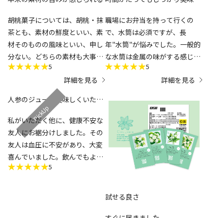
いお茶の味がします
胡桃菓子については、胡桃・抹
職場にお弁当を持って行くの
茶とも、素材の鮮度といい、素
で、水筒は必須ですが、長
材そのものの風味といい、申し
年"水筒"が悩みでした。一般的
分ない。どちらの素材も大事に
な水筒は金属の味がする感じ
5
5
扱わないと…独特の雑味が出て
で、プラスチックは、温度が保
詳細を見る
詳細を見る
しまい味を落とすけれど、この
てない、魔法瓶は重い割れると
商品には一切そういった嫌味が
悩んでいましたがチタンは軽く
人参のジュース美味しくいただ
なく、本来の味が楽しめた。作
味が変わらず(私の使用時間は6
きました
り手の細心の取組みが感じられ
時間位)納得です！お茶こしの
私がいただく他に、健康不安な
る。
網もついており茶葉をそのまま
友人にお裾分けしました。その
お茶についても、甘みも渋みも
入れる事が出来ます。もう暑い
友人は血圧に不安があり、大変
爽やかさも備わり…味に広がり
ので、衛生面を考慮して直接口
喜んでいました。飲んでもよい
と深みが感じられた。日本茶の
をつけずコップにそそぎ飲みま
5
し、料理に入れてもよいしで満
奥行き、可能性に驚かされた。
した。美 さすがお茶を扱う伊
足しています。暑い夏を迎えま
目の前で入れたお茶ではないの
藤園さんが考えた水筒だと思い
す。ちょうどよい時期でした。
試せる良さ
に、ここまで味を引き出せたこ
ました。価格も他のチタン製水
とに敬意を表したい。
筒より安くありがたいです。と
すぐに届きました。