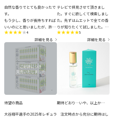
自然な香りでとても良かったで
テレビで拝見させて頂きまし
す。
た。すぐに欲しくて検索しまし
もう少し、香りが長持ちすれば
た。先ずはムエットで全ての香
いいのにと思いましたが、許容
りが知りたくて試しました。今
4
5
範囲内です。
まで買っては失敗ばかりでした
詳細を見る
詳細を見る
夏場は、汗と混じって匂いも嫌
が、こちらのジャスミン香水は
な香りに変わる事が多かったの
それぞれ自然な良い香りです
ですが、私には合っていたのか
ね。一番気に入ったNo5の予約
それも感じずに過ごせました。
をしました。次回の入荷を楽し
ただ、コスパがもう一つ。
みに育てているジャスミンを嗅
いでお待ちしてます。
待望の商品
期待どおり…いや、以上か…
大谷翔平選手の2025年レギュラ
注文時点から充分に期待はし