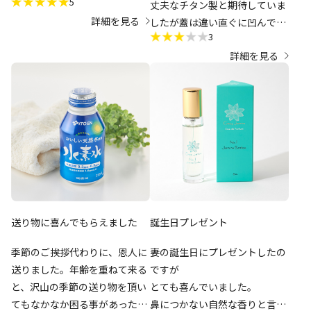
5
丈夫なチタン製と期待していま
詳細を見る
したが蓋は違い直ぐに凹んでし
3
まいました。
詳細を見る
交換部品があると良いとおもい
ました。
ボディも直ぐ凹みそうで不安で
屋外では気を使っています。
やはりステンレスの方がタフな
のか
もう少しお金を出してオールチ
タン製を謳っている物にしたら
良かったと思っています、金額
で飛びついてしまいました
送り物に喜んでもらえました
誕生日プレゼント
季節のご挨拶代わりに、恩人に
妻の誕生日にプレゼントしたの
送りました。年齢を重ねて来る
ですが
と、沢山の季節の送り物を頂い
とても喜んでいました。
てもなかなか困る事があったそ
鼻につかない自然な香りと言っ