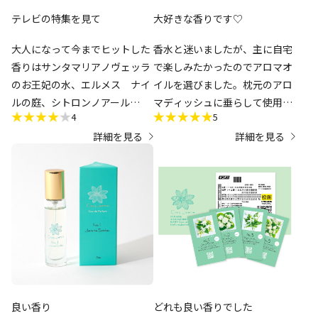
テレビの特集を見て
大好きな香りです♡
大人になって今までヒットした
香水と迷いましたが、主に自宅
香りはサンタマリアノヴェッラ
で楽しみたかったのでアロマオ
のお王妃の水、エルメス ナイ
イルを選びました。枕元のアロ
ルの庭、シトロンノアール
マディッシュに垂らして使用し
4
5
四半世紀つけているのはルラボ
ています。おかげで心地よく眠
詳細を見る
詳細を見る
のベルガモット
れます。とにかく良い香りで
ジャスミンを試そうと思い立っ
す。
たのは初めてです
1.2は私的にはまだ青いような
香りで
5番3番の順に好きです
良い香り
どれも良い香りでした