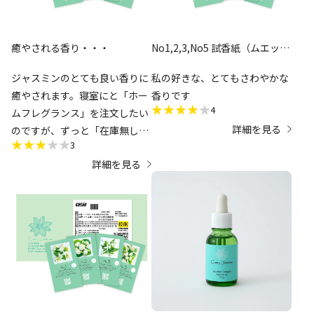
に高いとは思いません。世の中
の全てが値上がりしている状況
ですし。
癒やされる香り・・・
No1,2,3,No5 試香紙（ムエッ
ト）セット
ジャスミンのとても良い香りに
私の好きな、とてもさわやかな
前述のクーポンの有効期限が
癒やされます。寝室にと「ホー
香りです
2026年内なので、それまでに供
4
ムフレグランス」を注文したい
給不足が解消されるのを願って
詳細を見る
のですが、ずっと「在庫無し」
います。
3
で購入できずにいます。
詳細を見る