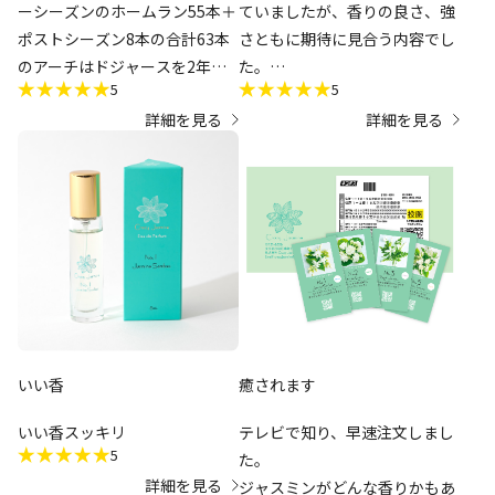
ーシーズンのホームラン55本＋
ていましたが、香りの良さ、強
ポストシーズン8本の合計63本
さともに期待に見合う内容でし
のアーチはドジャースを2年連
た。
5
5
続のワールドシリーズ優勝に導
継続的な事業の展開を願って
詳細を見る
詳細を見る
き、メジャーリーグの歴史に刻
おります…
まれました。それぞれのホーム
ランの大谷選手が描かれてい
て、眺めているだけでも感動が
よみがえります。全種を揃える
のは至難の業でしたが、待望の
コンプリートセットが発売され
嬉しく思います。2026年のシー
ズンも毎試合応援して、大谷選
手のご活躍、そしてドジャース
いい香
癒されます
がワールドシリーズV3を達成す
ることを祈っています。
いい香スッキリ
テレビで知り、早速注文しまし
5
た。
詳細を見る
ジャスミンがどんな香りかもあ