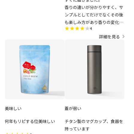
ても良いお品物でした。多分コ
香りの違いが分かりやすく、サ
ーヒーでも美味しく飲めると思
ンプルとしてだけでなくその後
います。
も楽しみ方があり香りの変化も
4
楽しめてとても良かったです。
詳細を見る
お値段が、もう少しだけリーズ
ナブルだとより利用できる人も
増えるのでは？
個人的には好みが煩いのでこう
いったサンプルはありがたいで
す。
ムエットいいですね。
美味しい
蓋が弱い
何年もリピする位美味しい
チタン製のマグカップ、食器を
持っています