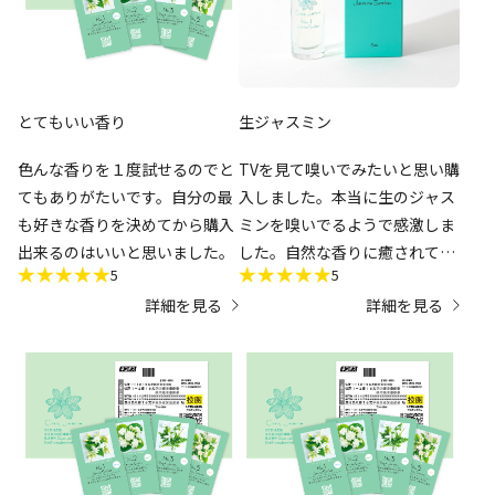
マンパワーを割いていらっしゃ
相棒になっています。
るとは思いますが、お金を払っ
たのに｢製作側の意図した香り
になるべく近いもの｣を嗅げな
とてもいい香り
いのは残念です。都会に住んで
生ジャスミン
いればポップアップ等で直に嗅
色んな香りを１度試せるのでと
TVを見て嗅いでみたいと思い購
ぐことも出来るでしょうけど…
てもありがたいです。自分の最
入しました。本当に生のジャス
も好きな香りを決めてから購入
ミンを嗅いでるようで感激しま
低評価を付けている人の｢ムエ
出来るのはいいと思いました。
した。自然な香りに癒されてま
ットだけでこの値段は高すぎ
5
5
す。ありがとうございます😊
る｣という意見も理解出来ます
詳細を見る
詳細を見る
が、次回使える500円引きクー
ポンが付いているのと、伊藤園
社員の方が立ち上げたとはいえ
｢クレイジージャスミン｣という
ブランド自体はまだまだ知名度
の伸び代があると思い、応援す
る意味も込めて購入したので特