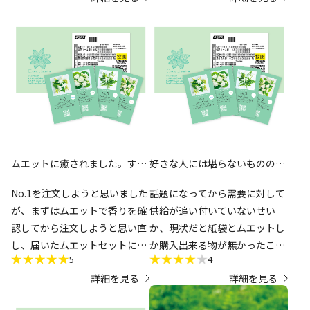
ムエットに癒されました。すご
好きな人には堪らないものの、
くいい香り。
惜しい点も
No.1を注文しようと思いました
話題になってから需要に対して
が、まずはムエットで香りを確
供給が追い付いていないせい
認してから注文しようと思い直
か、現状だと紙袋とムエットし
し、届いたムエットセットに癒
か購入出来る物が無かったこ
5
4
されました(^^)
と、製品だとそれなりの値段が
詳細を見る
詳細を見る
やっぱり、実際に香りを試せて
するので違いを知るのにちょう
良かったです。
ど良いと思い購入しました。