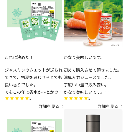
ただ、その時は在庫があったの
に、ムエットセットが届いた時
そもそもジャスミンの香りが好
点で、もう香水もアロマオイル
きなので基本的には満足してい
も売り切れてしまっていたのが
ます。難癖を付ける訳ではなく
ショックでした（ ; ; ）再販楽し
｢No.1～3はアロマオイル、
みに待っています。
No.5は香水が染み込ませてあ
ムエットは、バッグや引き出し
る｣という違いが少し不思議に
に入れていますが、まだいい香
思いました(商品説明に明記し
これに決めた！
かなり美味しいです。
りが続いていて、good！
てあるので納得せざるを得ない
ですが)。それよりも個人的に
ジャスミンのムエットが送られ
初めて購入させて頂きました。
一番気になった…というか残念
てきて、初夏を思わせるとても
濃厚人参ジュースでした。
だった点は、
良い香りでした。
丁度いい量で飲み安い。
でもこの年で香水か～とかウジ
かなり美味しいです。
｢各ムエットが密封されていな
5
5
ウジ迷ってるときに、息子
缶でなかったら星6以上です。
いこと｣
詳細を見る
詳細を見る
が”何？このいい香りって
言ってくれたので、即NO5に決
です。封筒を受け取った時点で
めました！注文します！
何か良い香りがするな？と思い