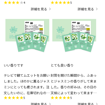
4
5
うです。そんな中、水素水はと
てました。
詳細を見る
詳細を見る
ても喜んで頂けました。好き嫌
いなく必要な水分で健康維持が
期待できるのが、嬉しかったと
のことです。ちょっと付加価値
のある水は喜ばれるようで良か
ったと思いました。
いい香りです
とても良い香り
テレビで観てムエットをお願い
封筒を開けた瞬間から、ふあっ
しました。ほのかに薫るジャス
とジャスミンの香りがして来ま
ミンにとっても癒されます。注
した。香りの好みは、その日の
文したいのに、在庫切れなのが
天候によって変わって来ます
5
5
残念です。
が、高温多湿の今の時期は、
詳細を見る
詳細を見る
NO1かNO3が好みです。