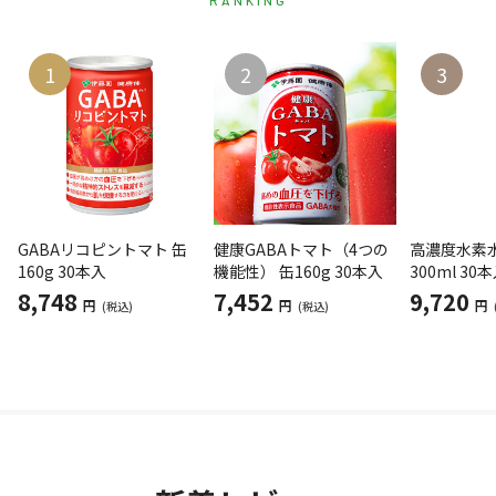
1
2
3
GABAリコピントマト 缶
健康GABAトマト（4つの
高濃度水素水
160g 30本入
機能性） 缶160g 30本入
300ml 30
8,748
7,452
9,720
円
円
円
(税込)
(税込)