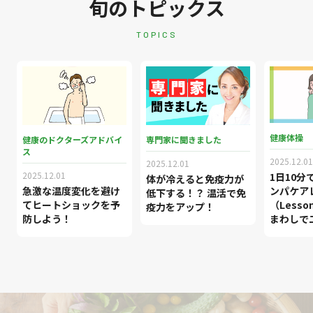
旬のトピックス
TOPICS
健康体操
健康のドクターズアドバイ
専門家に聞きました
ス
2025.12.01
2025.12.01
2025.12.01
1日10分
体が冷えると免疫力が
ンパケア
急激な温度変化を避け
低下する！？ 温活で免
（Less
てヒートショックを予
疫力をアップ！
まわしで
防しよう！
キリ！