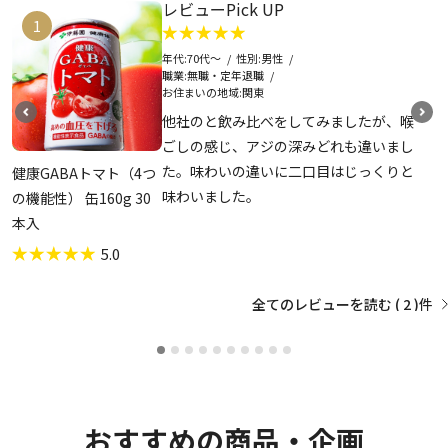
レビューPick UP
1
年代
70代～
性別
男性
職業
無職・定年退職
お住まいの地域
関東
他社のと飲み比べをしてみましたが、喉
ごしの感じ、アジの深みどれも違いまし
た。味わいの違いに二口目はじっくりと
健康GABAトマト（4つ
味わいました。
の機能性） 缶160g 30
本入
5.0
全てのレビューを読む
2
おすすめの商品・企画