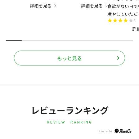
詳細を見る
詳細を見る
そうです。そんな中、水
かなり美味しいです。
食欲がない日で
素水はとても喜んで頂け
缶でなかったら星6以上で
冷やしていただ
4
ました。好き嫌いなく必
す。
を乗り切る元気
詳
要な水分で健康維持が期
くせのない国産
待できるのが、嬉しかっ
ースなので、野
たとのことです。ちょっ
スが苦手な人で
と付加価値のある水は喜
けたくなる味で
もっと見る
ばれるようで良かったと
しょうか
思いました。
レビューランキング
REVIEW RANKING