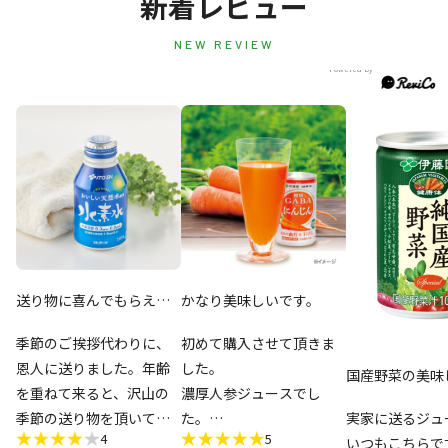
新着レビュー
NEW REVIEW
送り物に喜んでもらえま
かなり美味しいです。
した
季節のご挨拶代わりに、
初めて購入させて頂きま
恩人に送りました。年齢
した。
国産野菜の美味
を重ねて来ると、沢山の
濃厚人参ジュースでし
季節の送り物を頂いても
た。
実家に送るジュ
4
5
なかなか困る事があった
丁度いい量で飲み安い。
いつもこちらで