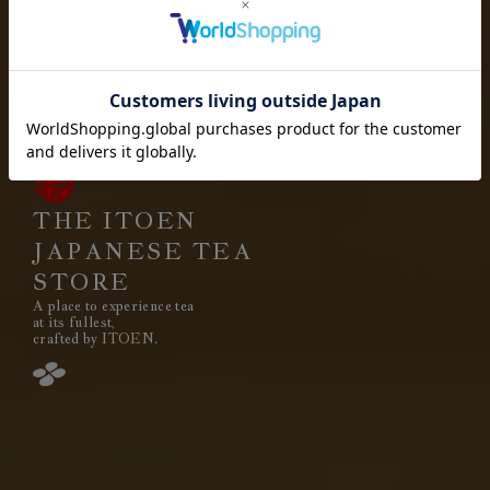
お茶を愉しむ
お茶と出会い
高品質なお茶を、
安定して
みなさまのもとへ、お届けする。
それは伊藤園が1966年の創業以来
果たし続けてきた使命です。
THE ITOEN
JAPANESE TEA
STORE
A place to experience tea
閉じる
at its fullest,
crafted by ITOEN.