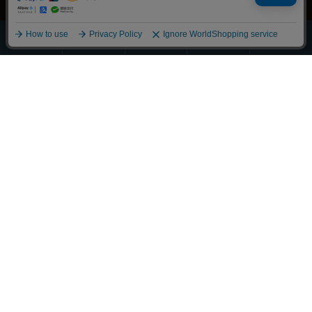
ほうじ・
その他の
全商品
緑茶
抹茶
玄米茶
お茶
一覧
Scroll
丁寧に整えました
それぞれの物語に寄り添うお茶を
大切な人へ想いを馳せるひとときも
新しい好みへの気づきも
選び抜かれた茶葉との出会い
経験豊かな茶師の厳しい目で