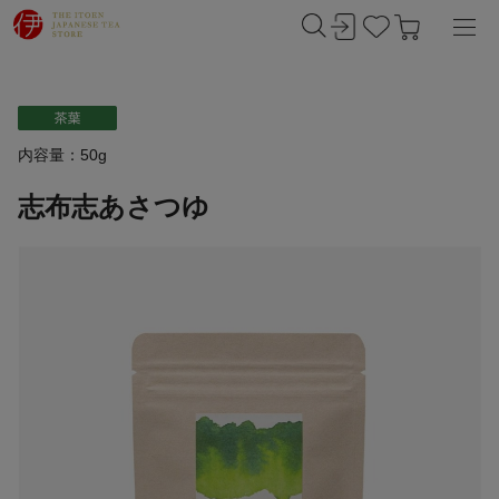
内容量：50g
志布志あさつゆ