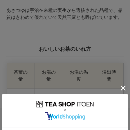
あさつゆは宇治在来種の実生から選抜された品種で、品
質はきわめて優れていて天然玉露とも呼ばれています。
おいしいお茶のいれ方
茶葉の
お湯の
お湯の温
浸出時
量
量
度
間
4g
180ml
約80℃
50秒
レビュー