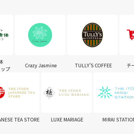
体
Crazy Jasmine
TULLY'S COFFEE
チ
ョップ
ANESE TEA STORE
LUXE MARIAGE
MIRAI STATIO