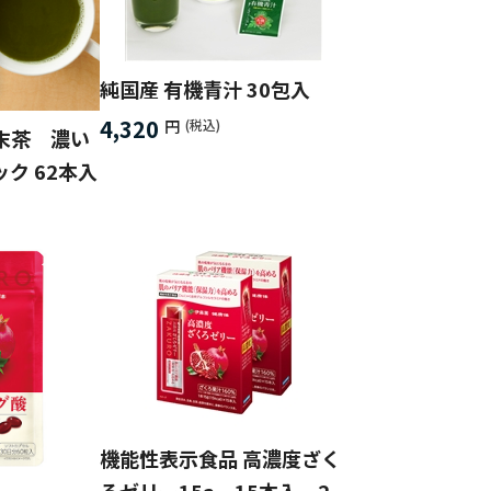
純国産 有機青汁 30包入
4,320
円
(税込)
末茶 濃い
ク 62本入
機能性表示食品 高濃度ざく