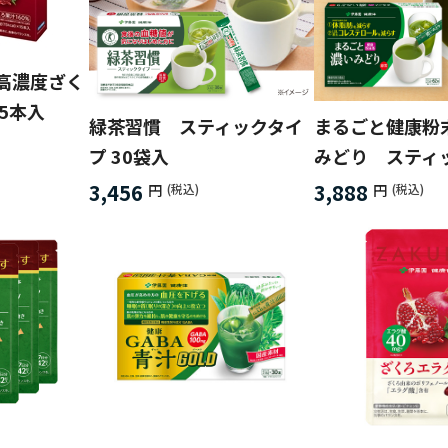
高濃度ざく
5本入
緑茶習慣 スティックタイ
まるごと健康粉
プ 30袋入
みどり スティッ
3,456
3,888
円
(税込)
円
(税込)