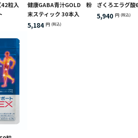
（42粒入
健康GABA青汁GOLD 粉
ざくろエラグ酸6
ト
末スティック 30本入
5,940
円
(税込)
5,184
円
(税込)
60粒