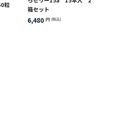
ろゼリー15a 15本入 2
0粒
箱セット
6,480
円
(税込)