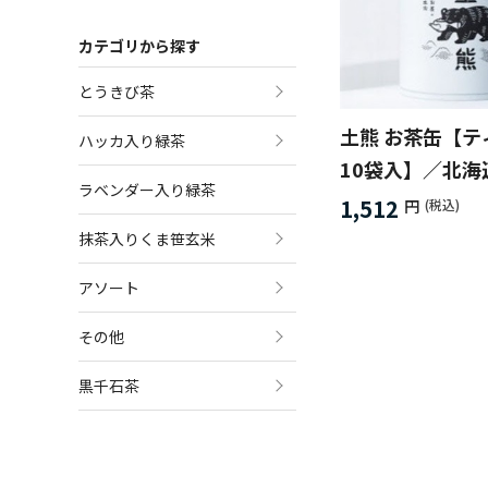
カテゴリから探す
とうきび茶
土熊 お茶缶【テ
ハッカ入り緑茶
10袋入】／北海
ラベンダー入り緑茶
バー３種類から
1,512
円
(税込)
抹茶入りくま笹玄米
アソート
その他
黒千石茶