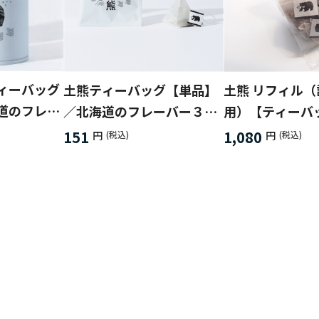
ィーバッグ
土熊ティーバッグ【単品】
土熊 リフィル
道のフレー
／北海道のフレーバー３種
用）【ティーバ
選択♪
類から選択♪
入】／北海道の
151
1,080
円
(税込)
円
(税込)
３種類から選択