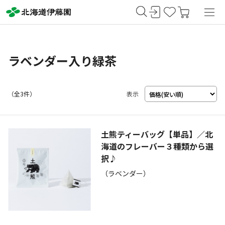
ラベンダー入り緑茶
（
3
件）
表示
土熊ティーバッグ【単品】／北
海道のフレーバー３種類から選
択♪
（ラベンダー）