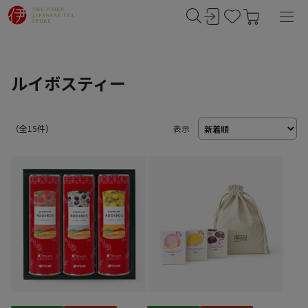
ルイボスティー
（
15
件）
表示