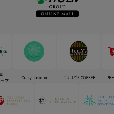
体
Crazy Jasmine
TULLY'S COFFEE
チ
ョップ