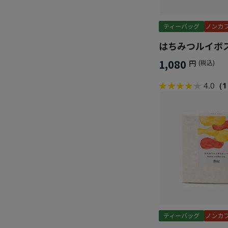
はちみつルイボ
1,080
円
(税込)
4.0
（1