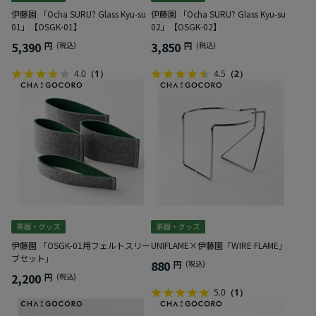
伊藤園 「Ocha SURU? Glass Kyu-su
伊藤園 「Ocha SURU? Glass Kyu-su
01」【OSGK-01】
02」【OSGK-02】
5,390
3,850
円
(税込)
円
(税込)
4.0
（1）
4.5
（2）
伊藤園 「OSGK-01用フェルトスリー
UNIFLAME×伊藤園「WIRE FLAME」
ブセット」
880
円
(税込)
2,200
円
(税込)
5.0
（1）