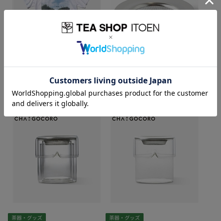
GASATANG × ITO EN(Oi Ocha) Tシ
伊藤園 Ochasuru？Glass用 茶漉し
ャツ
1,430
円
(税込)
7,150
円
(税込)