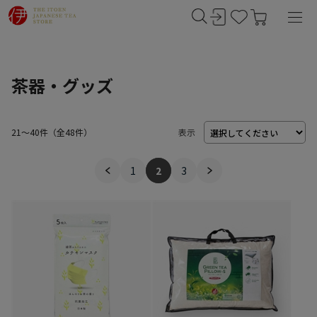
茶器・グッズ
21～40件
（
48
件）
表示
1
2
3