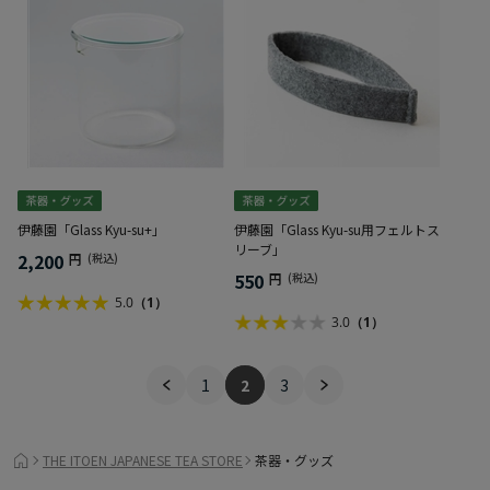
伊藤園「Glass Kyu-su+」
伊藤園「Glass Kyu-su用フェルトス
リーブ」
2,200
円
(税込)
550
円
(税込)
5.0
（1）
3.0
（1）
1
2
3
THE ITOEN JAPANESE TEA STORE
茶器・グッズ