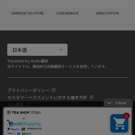
JAPANESE TEA STORE
LUXE MARIAGE
MIRAI STATION
Translated by shutto翻訳
当サイトでは、機械的な自動翻訳サービスを使用しています。
プライバシーポリシー
カスタマーハラスメントに対する基本方針
会社概要
当サイトでは利用体験の向上およびコンテンツの最適な提供、ト
共通規約
ラフィックの分析を目的としてCookieを使用しています。
よくある質問（共通）
サイトの閲覧を継続された場合、Cookieの利用に同意したものと
いたします。
詳細については
プライバシーポリシー
をご確認ください。