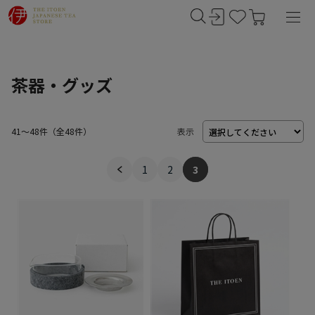
茶器・グッズ
41～48件
（
48
件）
表示
1
2
3