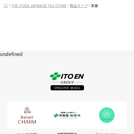
THE ITOEN JAPANESE TEA STORE
商品タイプ
茶葉
undefined