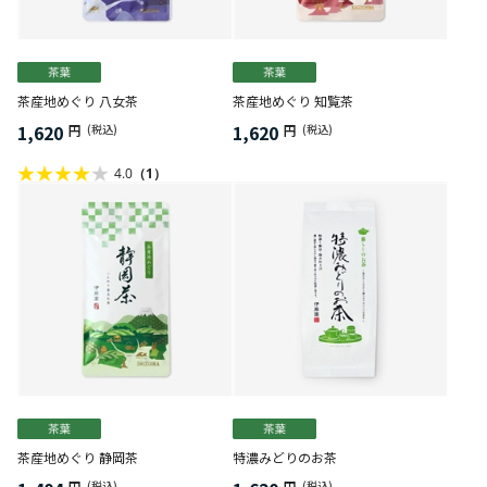
茶産地めぐり 八女茶
茶産地めぐり 知覧茶
1,620
1,620
円
(税込)
円
(税込)
4.0
（1）
茶産地めぐり 静岡茶
特濃みどりのお茶
円
(税込)
円
(税込)