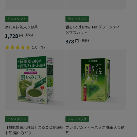
楽TEA 抹茶入り緑茶
香るCold Brew Tea グリーンティー
×マスカット
1,728
円
(税込)
378
円
(税込)
5.0
（1）
【機能性表示食品】まるごと健康粉
プレミアムティーバッグ 抹茶入り緑
末茶 濃いみどり
茶