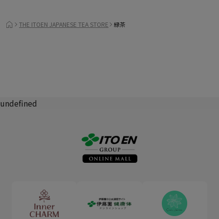
THE ITOEN JAPANESE TEA STORE
緑茶
undefined