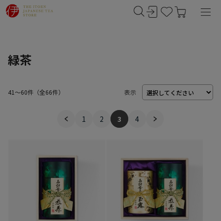
緑茶
41～60件
（
66
件）
表示
1
2
3
4