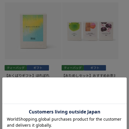
【おくばりギフト】ほれぼれ
【おためしセット】おすすめお茶3
種
540
円
(税込)
1,200
円
(税込)
1
2
3
4
THE ITOEN JAPANESE TEA STORE
緑茶