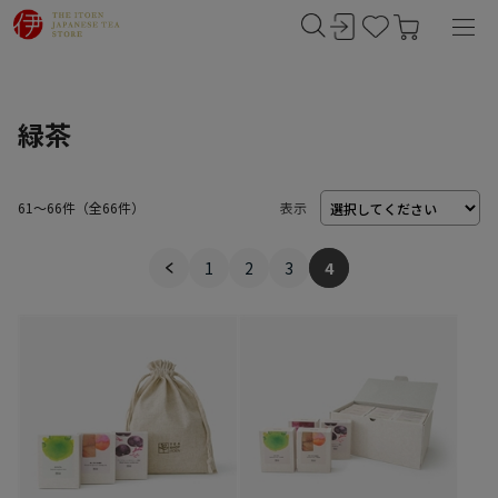
緑茶
61～66件
（
66
件）
表示
1
2
3
4