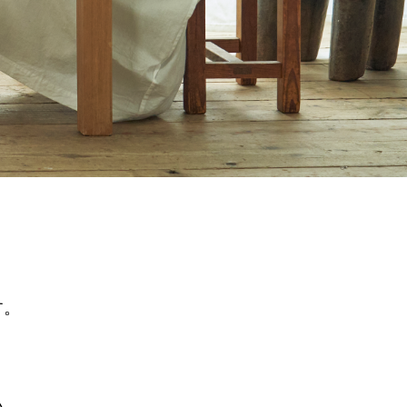
。
す。
い。