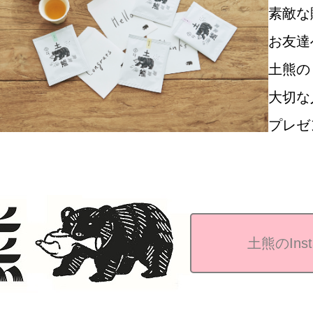
素敵な
お友達
土熊の
大切な
プレゼ
土熊のIns