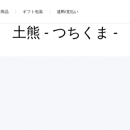
新商品
ギフト包装
送料/支払い
土熊 - つちくま -