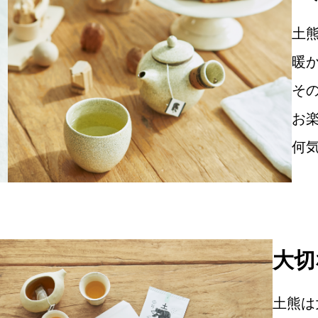
土
暖
そ
お
何
大切
土熊は