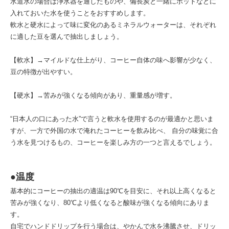
水道水の場合は浄水器を通したものや、備長炭と一緒にポットなどに
入れておいた水を使うことをおすすめします。
軟水と硬水によって味に変化のあるミネラルウォーターは、それぞれ
に適した豆を選んで抽出しましょう。
【軟水】→マイルドな仕上がり、コーヒー自体の味へ影響が少なく、
豆の特徴が出やすい。
【硬水】→苦みが強くなる傾向があり、重量感が増す。
“日本人の口にあった水”で言うと軟水を使用するのが最適かと思いま
すが、一方で外国の水で淹れたコーヒーを飲み比べ、 自分の味覚に合
う水を見つけるもの、コーヒーを楽しみ方の一つと言えるでしょう。
●温度
基本的にコーヒーの抽出の適温は90℃を目安に、それ以上高くなると
苦みが強くなり、80℃より低くなると酸味が強くなる傾向にありま
す。
自宅でハンドドリップを行う場合は、やかんで水を沸騰させ、ドリッ