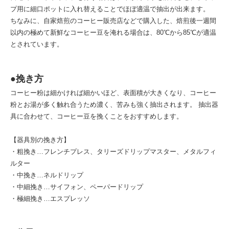
プ用に細口ポットに入れ替えることでほぼ適温で抽出が出来ます。
ちなみに、自家焙煎のコーヒー販売店などで購入した、焙煎後一週間
以内の極めて新鮮なコーヒー豆を淹れる場合は、80℃から85℃が適温
とされています。
●挽き方
コーヒー粉は細かければ細かいほど、表面積が大きくなり、コーヒー
粉とお湯が多く触れ合うため濃く、苦みも強く抽出されます。 抽出器
具に合わせて、コーヒー豆を挽くことをおすすめします。
【器具別の挽き方】
・粗挽き…フレンチプレス、タリーズドリップマスター、メタルフィ
ルター
・中挽き…ネルドリップ
・中細挽き…サイフォン、ペーパードリップ
・極細挽き…エスプレッソ