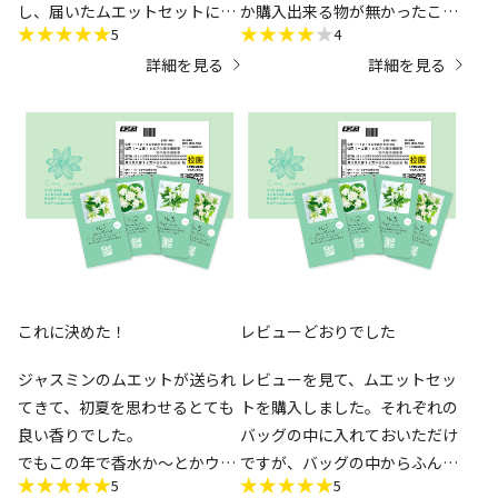
し、届いたムエットセットに癒
か購入出来る物が無かったこ
5
4
されました(^^)
と、製品だとそれなりの値段が
詳細を見る
詳細を見る
やっぱり、実際に香りを試せて
するので違いを知るのにちょう
良かったです。
ど良いと思い購入しました。
ただ、その時は在庫があったの
に、ムエットセットが届いた時
そもそもジャスミンの香りが好
点で、もう香水もアロマオイル
きなので基本的には満足してい
も売り切れてしまっていたのが
ます。難癖を付ける訳ではなく
ショックでした（ ; ; ）再販楽し
｢No.1～3はアロマオイル、
みに待っています。
No.5は香水が染み込ませてあ
ムエットは、バッグや引き出し
る｣という違いが少し不思議に
に入れていますが、まだいい香
思いました(商品説明に明記し
これに決めた！
レビューどおりでした
りが続いていて、good！
てあるので納得せざるを得ない
ですが)。それよりも個人的に
ジャスミンのムエットが送られ
レビューを見て、ムエットセッ
一番気になった…というか残念
てきて、初夏を思わせるとても
トを購入しました。それぞれの
だった点は、
良い香りでした。
バッグの中に入れておいただけ
でもこの年で香水か～とかウジ
ですが、バッグの中からふんわ
｢各ムエットが密封されていな
5
5
ウジ迷ってるときに、息子
りといい香りがしました。とて