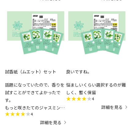
で、紙に吹き付けられただけで
試香紙を購入しました！
は香りが飛んでいて正直わかり
​試香紙を財布やスマホケースに
にくかったです。
入れたり、部屋に置いたりし
て、いつでも良い香りに癒され
残ってるのもありましたが、中
ています。どの香りもお気に入
には何回嗅いでも「ん？これは
りです！
香りが付いてるのか？」と思う
くらいの僅かな香りのような紙
もありました。
試香紙（ムエット）セット
良いですね。
注文してから届くのも日にちが
話題になっていたので、香りを
悩ましいくらい選択するのが難
あったし、きっとテレビなどで
試すことができてよかったで
しく、暫く保留
放送され一気に多くを準備され
4
す。
たのかもしれませんが、コット
詳細を見る
もっと咲きたてのジャスミンの
ンに吸わせた物、尚に密封され
4
香りを期待していたので、少し
ていたなら、もっと試せたのか
詳細を見る
残念でした。
なと思います。