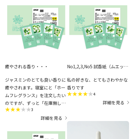
プロックのようなチャック付き
の袋に入れてあってほしかった
です。
ムエットの配送だけでも結構な
マンパワーを割いていらっしゃ
るとは思いますが、お金を払っ
たのに｢製作側の意図した香り
になるべく近いもの｣を嗅げな
癒やされる香り・・・
いのは残念です。都会に住んで
No1,2,3,No5 試香紙（ムエッ
ト）セット
いればポップアップ等で直に嗅
ジャスミンのとても良い香りに
私の好きな、とてもさわやかな
ぐことも出来るでしょうけど…
癒やされます。寝室にと「ホー
香りです
4
ムフレグランス」を注文したい
低評価を付けている人の｢ムエ
詳細を見る
のですが、ずっと「在庫無し」
ットだけでこの値段は高すぎ
3
で購入できずにいます。
る｣という意見も理解出来ます
詳細を見る
が、次回使える500円引きクー
ポンが付いているのと、伊藤園
社員の方が立ち上げたとはいえ