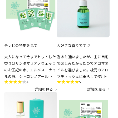
｢クレイジージャスミン｣という
ブランド自体はまだまだ知名度
の伸び代があると思い、応援す
る意味も込めて購入したので特
に高いとは思いません。世の中
の全てが値上がりしている状況
ですし。
テレビの特集を見て
大好きな香りです♡
大人になって今までヒットした
香水と迷いましたが、主に自宅
前述のクーポンの有効期限が
香りはサンタマリアノヴェッラ
で楽しみたかったのでアロマオ
2026年内なので、それまでに供
のお王妃の水、エルメス ナイ
イルを選びました。枕元のアロ
給不足が解消されるのを願って
ルの庭、シトロンノアール
マディッシュに垂らして使用し
います。
4
5
四半世紀つけているのはルラボ
ています。おかげで心地よく眠
詳細を見る
詳細を見る
のベルガモット
れます。とにかく良い香りで
ジャスミンを試そうと思い立っ
す。
たのは初めてです
1.2は私的にはまだ青いような
香りで