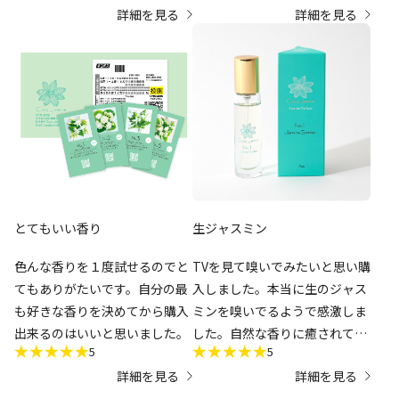
いこと｣
詳細を見る
詳細を見る
が”何？このいい香りって
も上品な香りでセレブな気分を
言ってくれたので、即NO5に決
味わえます！お試しで、お気に
です。封筒を受け取った時点で
めました！注文します！
入りのナンバーが見つかりまし
何か良い香りがするな？と思い
た！ムエットセットでお試しで
つつ開封したらそれもそのは
きるのはお得だと思います。
ず、ムエットが透明なスリーブ
に差し込まれているだけだった
という。
体温を優に超える気温の中を配
送されていた訳ですので、その
とてもいい香り
生ジャスミン
過程でオイルも香水も少なくな
い量が揮発していると思われま
色んな香りを１度試せるのでと
TVを見て嗅いでみたいと思い購
す。それぞれの香りも多少は混
てもありがたいです。自分の最
入しました。本当に生のジャス
ざってしまうでしょうし。
も好きな香りを決めてから購入
ミンを嗅いでるようで感激しま
切って開けるのも手間なのでし
出来るのはいいと思いました。
した。自然な香りに癒されてま
っかりしたシーラーで接着して
5
5
す。ありがとうございます😊
密封しろとは言いません。しか
詳細を見る
詳細を見る
し、汎用品で構わないのでジッ