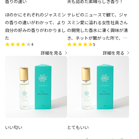
香りの違い
夫も認めた素晴らしき香り！
ほのかにそれぞれのジャスミン
テレビのニュースで観て、ジャ
の香りの違いがわかって、より
スミン愛に溢れる女性社員さん
自分の好みの香りがわかりまし
の開発した香水に凄く興味が湧
た
き、ネットが繋がった所で、早
4
5
速ムエットを購入させていただ
詳細を見る
詳細を見る
きました。
注文から直ぐ届き、開封前の封
筒からもういい香り。それぞれ
に香りが良くて生花の香りの再
現度が素晴らしいと思いまし
た。
ムエットのように小さなボトル
4種での香水があれば、日替わ
りで楽しめたり、プレゼントと
いい匂い
とてもいい
しても使いやすいなぁ〜と思い
ながらも、どの香水にするか悩