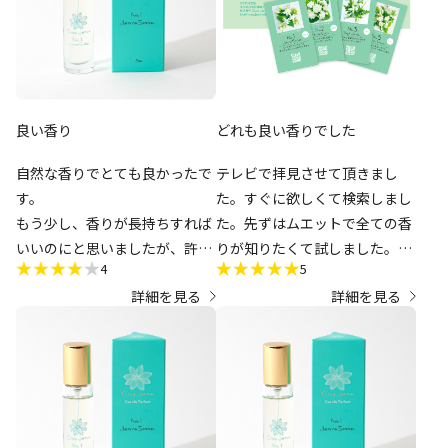
5番3番の順に好きです
良い香り
どれも良い香りでした
自然な香りでとても良かったで
テレビで拝見させて頂きまし
す。
た。すぐに欲しくて検索しまし
もう少し、香りが長持ちすれば
た。先ずはムエットで全ての香
いいのにと思いましたが、許容
りが知りたくて試しました。今
4
5
範囲内です。
まで買っては失敗ばかりでした
詳細を見る
詳細を見る
夏場は、汗と混じって匂いも嫌
が、こちらのジャスミン香水は
な香りに変わる事が多かったの
それぞれ自然な良い香りです
ですが、私には合っていたのか
ね。一番気に入ったNo5の予約
それも感じずに過ごせました。
をしました。次回の入荷を楽し
ただ、コスパがもう一つ。
みに育てているジャスミンを嗅
いでお待ちしてます。