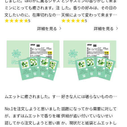
しました。ほのかに薫るジャス
とジャスミンの香りがして来ま
ミンにとっても癒されます。注
した。香りの好みは、その日の
文したいのに、在庫切れなのが
天候によって変わって来ます
5
5
残念です。
が、高温多湿の今の時期は、
詳細を見る
詳細を見る
NO1かNO3が好みです。
ムエットに癒されました。すご
好きな人には堪らないものの、
くいい香り。
惜しい点も
No.1を注文しようと思いました
話題になってから需要に対して
が、まずはムエットで香りを確
供給が追い付いていないせい
認してから注文しようと思い直
か、現状だと紙袋とムエットし