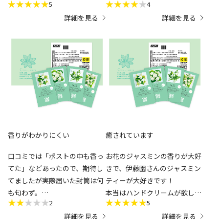
5
4
忍ばせています。４つの中でも
す。逆に同じようだけどこんな
詳細を見る
詳細を見る
お気に入りが見つかりました♪
に違うものなのか、と感動しま
した。次回はお目当ての香をゲ
ットしたいと思います。
香りがわかりにくい
癒されています
口コミでは「ポストの中も香っ
​お花のジャスミンの香りが大好
てた」などあったので、期待し
きで、伊藤園さんのジャスミン
てましたが実際届いた封筒は何
ティーが大好きです！
も匂わず。
本当はハンドクリームが欲しか
2
5
それは良しとして、肝心の中身
ったのですが、在庫が無かった
詳細を見る
詳細を見る
は、密封されてる訳ではないの
ため、まずは香りを楽しもうと