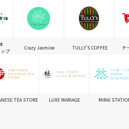
体
Crazy Jasmine
TULLY'S COFFEE
チ
ョップ
ANESE TEA STORE
LUXE MARIAGE
MIRAI STATIO