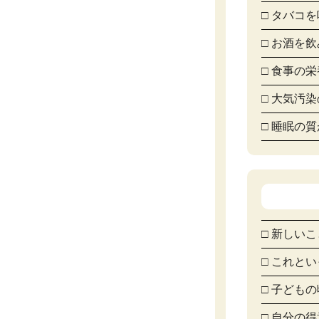
□ タバコ
□ お酒を
□ 食事の
□ 大気汚
□ 睡眠の
□ 新しい
□ これと
□ 子ども
□ 自分の