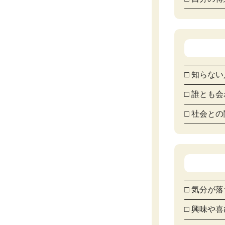
□ 知らな
□ 誰とも
□ 社会と
□ 気分が
□ 興味や