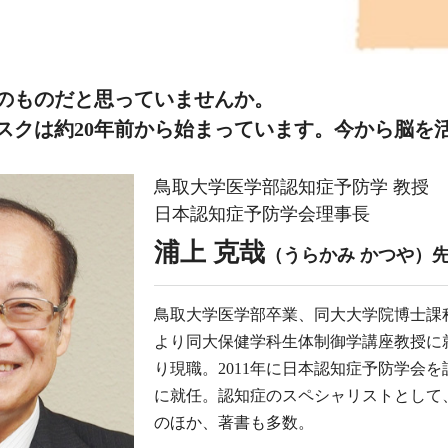
のものだと思っていませんか。
スクは約20年前から始まっています。今から脳を活
鳥取大学医学部認知症予防学 教授
日本認知症予防学会理事長
浦上 克哉
（うらかみ かつや）
鳥取大学医学部卒業、同大大学院博士課程
より同大保健学科生体制御学講座教授に就
り現職。2011年に日本認知症予防学会
に就任。認知症のスペシャリストとして
のほか、著書も多数。