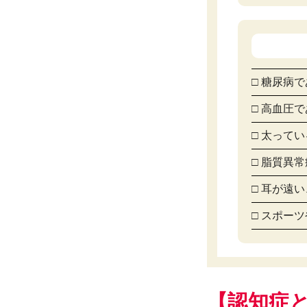
□ 糖尿病
□ 高血圧
□ 太って
□ 脂質異
□ 耳が遠
□ スポー
【認知症