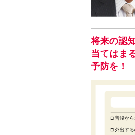
将来の認
当てはま
予防を！
□ 普段か
□ 外出す