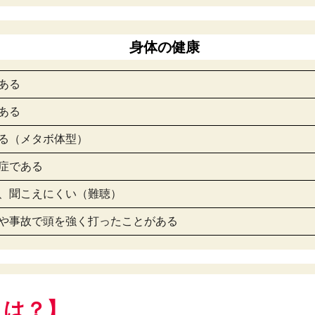
身体の健康
である
である
いる（メタボ体型）
常症である
い、聞こえにくい（難聴）
ツや事故で頭を強く打ったことがある
とは？】