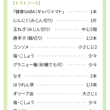
【トマトソース】
『健康GABA（ギャバ）トマト』
1本
にんにく（みじん切り）
1片
玉ねぎ（みじん切り）
中1/2個
唐辛子（輪切り）
1/2本
コンソメ
小さじ1/2
塩・こしょう
少々
グラニュー糖（砂糖でも可）
少々
なす
2本
ほうれん草
1/3束
オリーブ油
大さじ1
塩・こしょう
少々