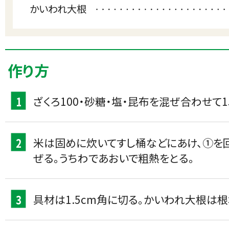
かいわれ大根
作り方
1
ざくろ100・砂糖・塩・昆布を混ぜ合わせて
2
米は固めに炊いてすし桶などにあけ、①を
ぜる。うちわであおいで粗熱をとる。
3
具材は1.5cm角に切る。かいわれ大根は