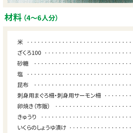
材料
（4〜6人分）
米
ざくろ100
砂糖
塩
昆布
刺身用まぐろ柵・刺身用サーモン柵
卵焼き（市販）
きゅうり
いくらのしょうゆ漬け