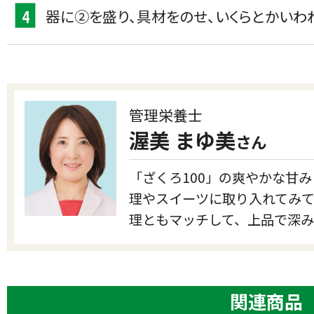
4
器に②を盛り、具材をのせ、いくらとかいわ
管理栄養士
渥美 まゆ美
さん
「ざくろ100」の爽やかな甘
理やスイーツに取り入れてみ
理ともマッチして、上品で深
関連商品