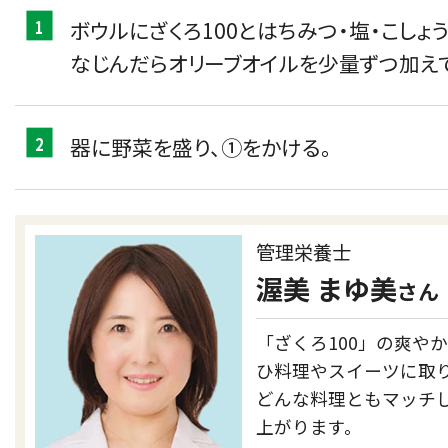
1
ボウルにざくろ100とはちみつ・塩・こし
なじんだらオリーブオイルを少量ずつ加え
2
器に野菜を盛り、①をかける。
管理栄養士
渥美 まゆ美
さん
「ざくろ100」の爽や
ひ料理やスイーツに取
どんな料理ともマッチ
上がります。