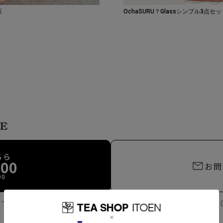
茶
OchaSURU？Glassシンプル3点セ
ちら
100
お問
00
トで購入された商品
以外のお問い合わせは、
伊藤園お客様相談室（08