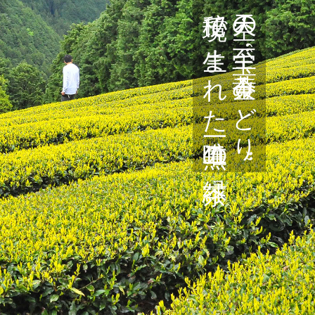
秘境で生まれた唯一無二の緑茶
天空の至宝 “黄金みどり”