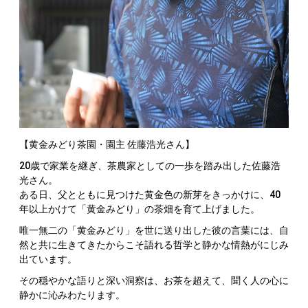
【黄金みどり茶園・園主 佐藤浩光さん】
20歳で家業を継ぎ、茶農家としての一歩を踏み出した佐藤浩
光さん。
ある日、父とともに見つけた黄金色の新芽をきっかけに、40
年以上かけて「黄金みどり」の茶畑を育て上げました。
唯一無二の「黄金みどり」を世に送り出した彼の言葉には、自
然と共に生きてきたからこそ語れる哲学と静かな情熱がにじみ
出ています。
その穏やかな語りと深い洞察は、お茶を超えて、聞く人の心に
静かに沁みわたります。