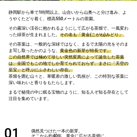
静岡駅から車で1時間以上。山合いから山奥へと分け進み、よ
うやくたどり着く、標高550メートルの茶園。
その霧深い渓谷に抱かれるようにして広がる茶畑で、一風変わ
った緑茶が生まれました。
その名も「黄金(こがね)みどり」
。
その茶葉は、一般的な深緑ではなく、まるで太陽の光をそのま
ま写し取ったかのような、
黄金色の新芽が特長です。
この自然界では極めて珍しい突然変異によって誕生した茶葉
は、全国でもこの地でしか育てられておらず、まさに「天空の
至宝」と呼ぶにふさわしい存在。
茶畑を囲む山々と、寒暖差の激しい気候が、この特別な茶葉に
深い味わいと香りをもたらします。
まるで秘境の中に眠る宝物のように、知る人ぞ知る存在として
注目を集めています。
01
偶然見つけた一本の新芽。
そこから約40年、黄金に広がる茶畑に。