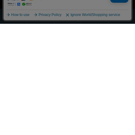
ほうじ・
その他の
全商品
緑茶
抹茶
玄米茶
お茶
一覧
Scroll
丁寧に整えました
それぞれの物語に寄り添うお茶を
大切な人へ想いを馳せるひとときも
新しい好みへの気づきも
選び抜かれた茶葉との出会い
経験豊かな茶師の厳しい目で