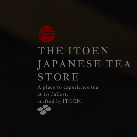
THE ITOEN
JAPANESE TEA
STORE
A place to experience tea
at its fullest,
crafted by ITOEN.