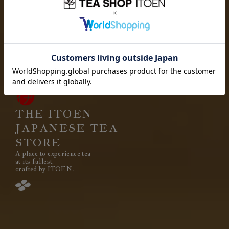
お茶を愉しむ
お茶を贈り
お茶と出会い
高品質なお茶を、
安定して
みなさまのもとへ、お届けする。
それは伊藤園が1966年の創業以来
果たし続けてきた使命です。
THE ITOEN
JAPANESE TEA
STORE
A place to experience tea
閉じる
at its fullest,
crafted by ITOEN.