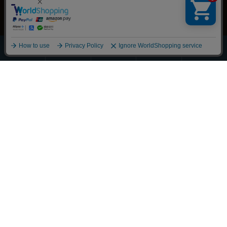
ほうじ・
その他の
全商品
緑茶
抹茶
玄米茶
お茶
一覧
Scroll
丁寧に整えました
それぞれの物語に寄り添うお茶を
大切な人へ想いを馳せるひとときも
新しい好みへの気づきも
選び抜かれた茶葉との出会い
経験豊かな茶師の厳しい目で