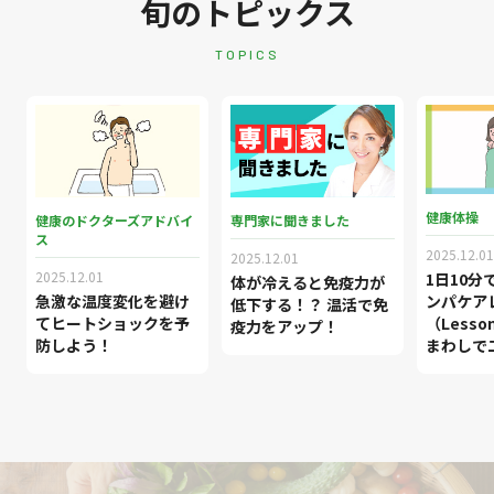
旬のトピックス
TOPICS
健康体操
健康のドクターズアドバイ
専門家に聞きました
ス
2025.12.01
2025.12.01
2025.12.01
1日10分
体が冷えると免疫力が
ンパケア
急激な温度変化を避け
低下する！？ 温活で免
（Less
てヒートショックを予
疫力をアップ！
まわしで
防しよう！
キリ！