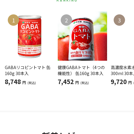
1
2
3
GABAリコピントマト 缶
健康GABAトマト（4つの
高濃度水素水
160g 30本入
機能性） 缶160g 30本入
300ml 30
8,748
7,452
9,720
円
円
円
(税込)
(税込)