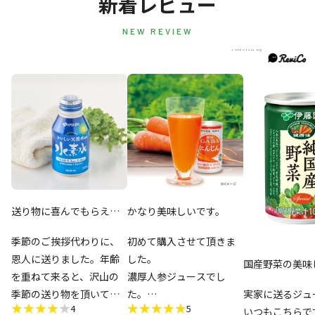
新着レビュー
NEW REVIEW
送り物に喜んでもらえま
かなり美味しいです。
した
季節のご挨拶代わりに、
初めて購入させて頂きま
恩人に送りました。年齢
した。
国産野菜の美味
を重ねて来ると、沢山の
濃厚人参ジュースでし
季節の送り物を頂いても
た。
実家に送るジュ
4
5
なかなか困る事があった
丁度いい量で飲み安い。
いつもこちらで