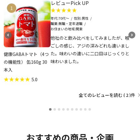
レビューPick UP
1
年代
70代～
性別
男性
職業
無職・定年退職
お住まいの地域
関東
他社のと飲み比べをしてみましたが、喉
ごしの感じ、アジの深みどれも違いまし
た。味わいの違いに二口目はじっくりと
健康GABAトマト（4つ
味わいました。
の機能性） 缶160g 30
本入
5.0
全てのレビューを読む
2
おすすめの商品・企画