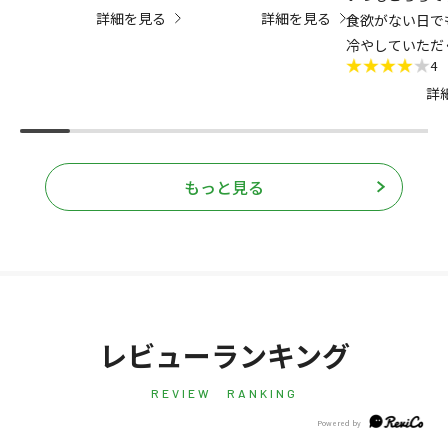
詳細を見る
詳細を見る
そうです。そんな中、水
かなり美味しいです。
食欲がない日で
素水はとても喜んで頂け
缶でなかったら星6以上で
冷やしていただ
4
ました。好き嫌いなく必
す。
を乗り切る元気
詳
要な水分で健康維持が期
くせのない国産
待できるのが、嬉しかっ
ースなので、野
たとのことです。ちょっ
スが苦手な人で
と付加価値のある水は喜
けたくなる味で
もっと見る
ばれるようで良かったと
しょうか
思いました。
レビューランキング
REVIEW RANKING